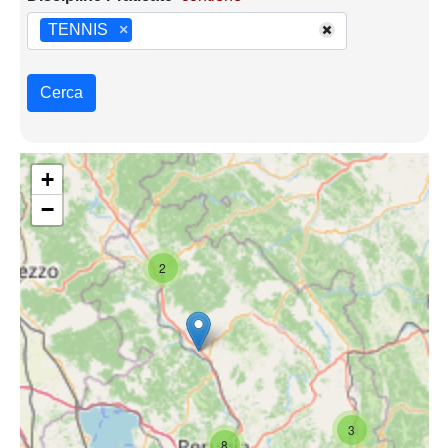
TENNIS
×
Cerca
+
−
2
3
8