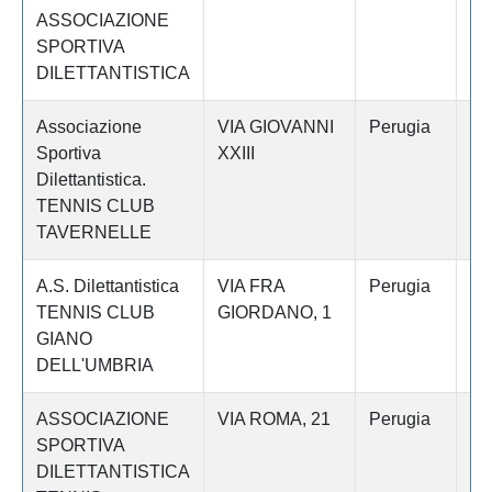
ASSOCIAZIONE
SPORTIVA
DILETTANTISTICA
Associazione
VIA GIOVANNI
Perugia
T
Sportiva
XXIII
Dilettantistica.
TENNIS CLUB
TAVERNELLE
A.S. Dilettantistica
VIA FRA
Perugia
GI
TENNIS CLUB
GIORDANO, 1
DE
GIANO
DELL'UMBRIA
ASSOCIAZIONE
VIA ROMA, 21
Perugia
FO
SPORTIVA
DILETTANTISTICA