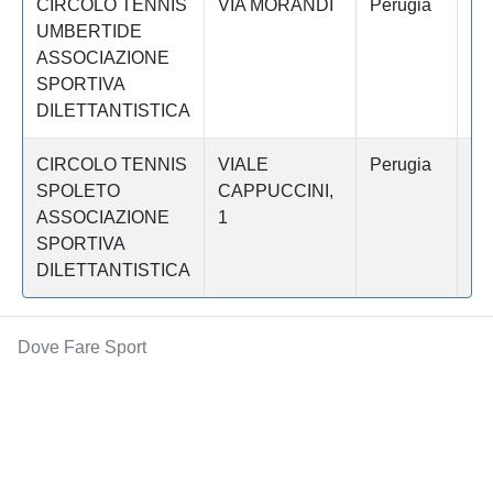
CIRCOLO TENNIS
VIA MORANDI
Perugia
U
UMBERTIDE
ASSOCIAZIONE
SPORTIVA
DILETTANTISTICA
CIRCOLO TENNIS
VIALE
Perugia
S
SPOLETO
CAPPUCCINI,
ASSOCIAZIONE
1
SPORTIVA
DILETTANTISTICA
Dove Fare Sport