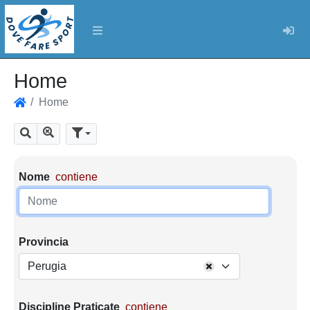
Log
Home
Home
Home
Mostra tutti i risultati
Cerca
Parametri di ricerca
Nome
contiene
Provincia
Perugia
Discipline Praticate
contiene