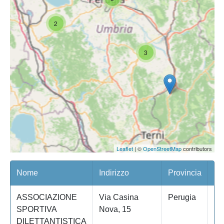
2
3
Leaflet
| ©
OpenStreetMap
contributors
Nome
Indirizzo
Provincia
Co
ASSOCIAZIONE
Via Casina
Perugia
P
SPORTIVA
Nova, 15
DILETTANTISTICA