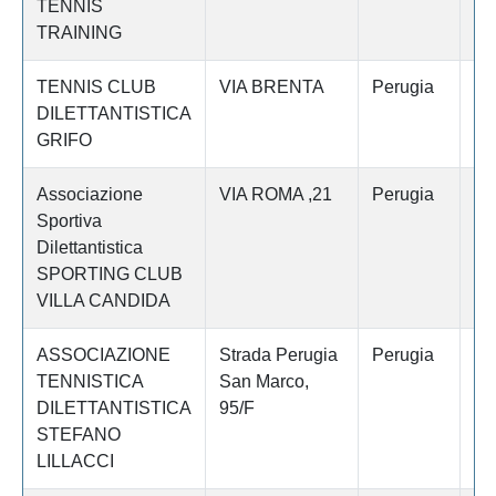
TENNIS
TRAINING
TENNIS CLUB
VIA BRENTA
Perugia
P
DILETTANTISTICA
VA
GRIFO
Associazione
VIA ROMA ,21
Perugia
FO
Sportiva
Dilettantistica
SPORTING CLUB
VILLA CANDIDA
ASSOCIAZIONE
Strada Perugia
Perugia
P
TENNISTICA
San Marco,
DILETTANTISTICA
95/F
STEFANO
LILLACCI