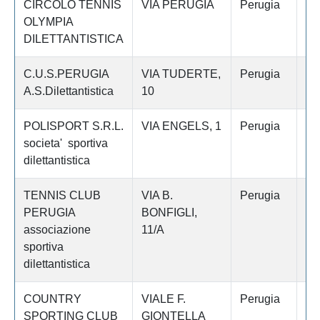
CIRCOLO TENNIS
VIA PERUGIA
Perugia
G
OLYMPIA
TA
DILETTANTISTICA
C.U.S.PERUGIA
VIA TUDERTE,
Perugia
P
A.S.Dilettantistica
10
POLISPORT S.R.L.
VIA ENGELS, 1
Perugia
CI
societa' sportiva
C
dilettantistica
TENNIS CLUB
VIA B.
Perugia
P
PERUGIA
BONFIGLI,
associazione
11/A
sportiva
dilettantistica
COUNTRY
VIALE F.
Perugia
BA
SPORTING CLUB
GIONTELLA