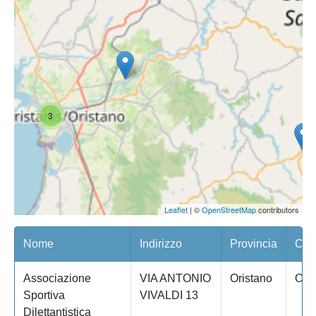
3
Leaflet
| ©
OpenStreetMap
contributors
Nome
Indirizzo
Provincia
Com
Associazione
VIA ANTONIO
Oristano
OR
Sportiva
VIVALDI 13
Dilettantistica