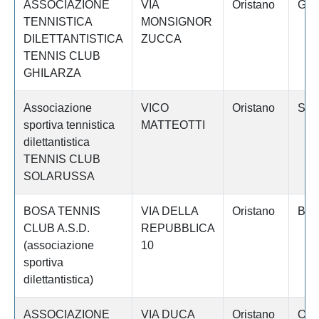
ASSOCIAZIONE
VIA
Oristano
GHI
TENNISTICA
MONSIGNOR
DILETTANTISTICA
ZUCCA
TENNIS CLUB
GHILARZA
Associazione
VICO
Oristano
SO
sportiva tennistica
MATTEOTTI
dilettantistica
TENNIS CLUB
SOLARUSSA
BOSA TENNIS
VIA DELLA
Oristano
BO
CLUB A.S.D.
REPUBBLICA
(associazione
10
sportiva
dilettantistica)
ASSOCIAZIONE
VIA DUCA
Oristano
OR