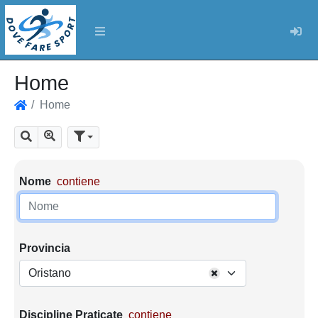
Log
Home
Home
Home
Mostra tutti i risultati
Cerca
Parametri di ricerca
Nome
contiene
Provincia
Oristano
Discipline Praticate
contiene