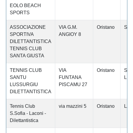
EOLO BEACH
SPORTS
ASSOCIAZIONE
VIA G.M.
Oristano
SAN
SPORTIVA
ANGIOY 8
DILETTANTISTICA
TENNIS CLUB
SANTA GIUSTA
TENNIS CLUB
VIA
Oristano
SA
SANTU
FUNTANA
LU
LUSSURGIU
PISCAMU 27
DILETTANTISTICA
Tennis Club
via mazzini 5
Oristano
LAC
S.Sofia - Laconi -
Dilettantistica