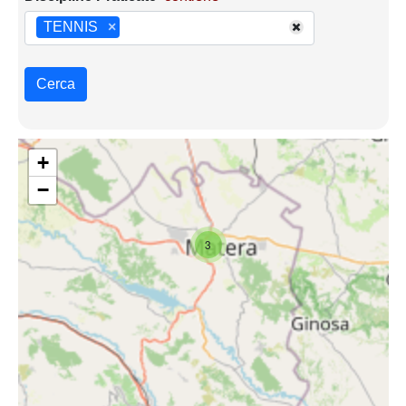
TENNIS
×
Cerca
+
−
3