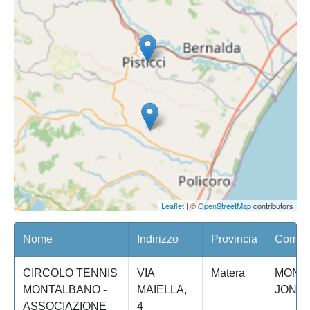
Leaflet
| ©
OpenStreetMap
contributors
Nome
Indirizzo
Provincia
Comune
CIRCOLO TENNIS
VIA
Matera
MONT
MONTALBANO -
MAIELLA,
JONIC
ASSOCIAZIONE
4