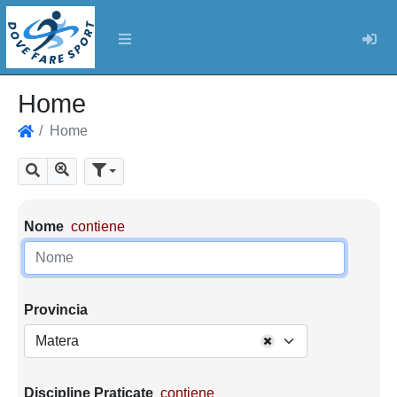
Log
Home
Home
Home
Mostra tutti i risultati
Cerca
Parametri di ricerca
Nome
contiene
Provincia
Matera
Discipline Praticate
contiene