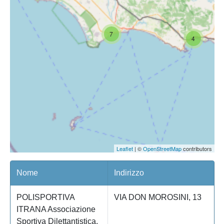
7
4
Leaflet
| ©
OpenStreetMap
contributors
Nome
Indirizzo
POLISPORTIVA
VIA DON MOROSINI, 13
ITRANA Associazione
Sportiva Dilettantistica,