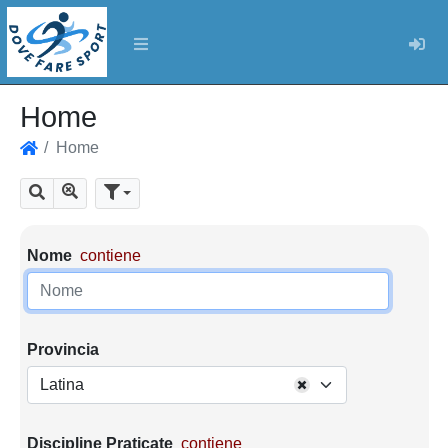
Log
Home
Home
Home
Mostra tutti i risultati
Cerca
Parametri di ricerca
Nome
contiene
Provincia
Latina
Discipline Praticate
contiene