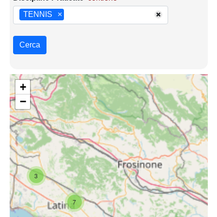
TENNIS
×
Cerca
+
−
3
7