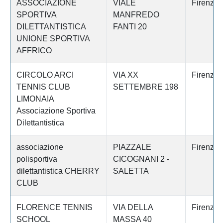
ASSOCIAZIONE
VIALE
Firenze
SPORTIVA
MANFREDO
DILETTANTISTICA
FANTI 20
UNIONE SPORTIVA
AFFRICO
CIRCOLO ARCI
VIA XX
Firenze
TENNIS CLUB
SETTEMBRE 198
LIMONAIA
Associazione Sportiva
Dilettantistica
associazione
PIAZZALE
Firenze
polisportiva
CICOGNANI 2 -
dilettantistica CHERRY
SALETTA
CLUB
FLORENCE TENNIS
VIA DELLA
Firenze
SCHOOL
MASSA 40