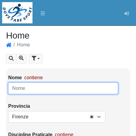
Log
Home
Home
Home
Mostra tutti i risultati
Cerca
Parametri di ricerca
Nome
contiene
Provincia
Firenze
Discipline Praticate
contiene