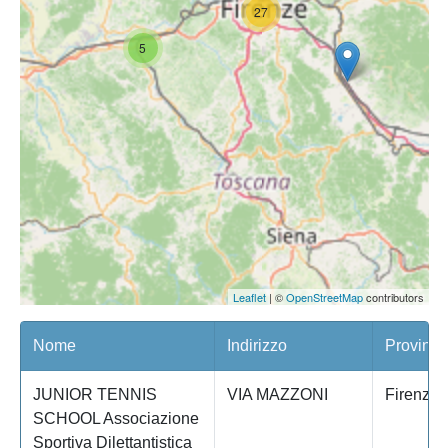
27
5
Leaflet
| ©
OpenStreetMap
contributors
Nome
Indirizzo
Provinci
JUNIOR TENNIS
VIA MAZZONI
Firenze
SCHOOL Associazione
Sportiva Dilettantistica