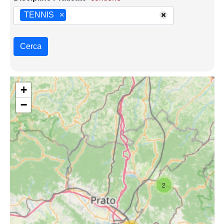
TENNIS
×
Cerca
+
−
2