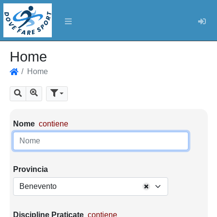
Log
Home
Home
Home
Mostra tutti i risultati
Cerca
Parametri di ricerca
Nome
contiene
Provincia
Benevento
Discipline Praticate
contiene