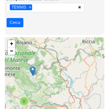
TENNIS
×
Cerca
+
−
2