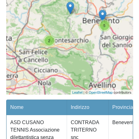
5
2
Leaflet
| ©
OpenStreetMap
contributors
Nome
Indirizzo
Provincia
ASD CUSANO
CONTRADA
Benevento
TENNIS Associazione
TRITERNO
dilettantistica senza
snc