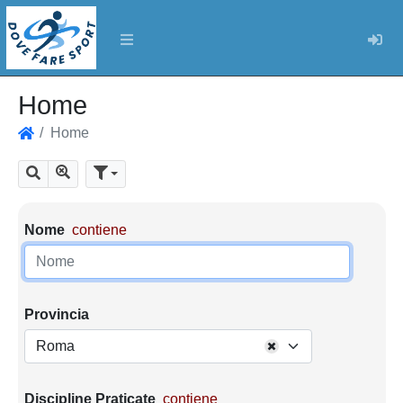
Log
Home
Home
Home
Mostra tutti i risultati
Cerca
Parametri di ricerca
Nome
contiene
Provincia
Roma
Discipline Praticate
contiene