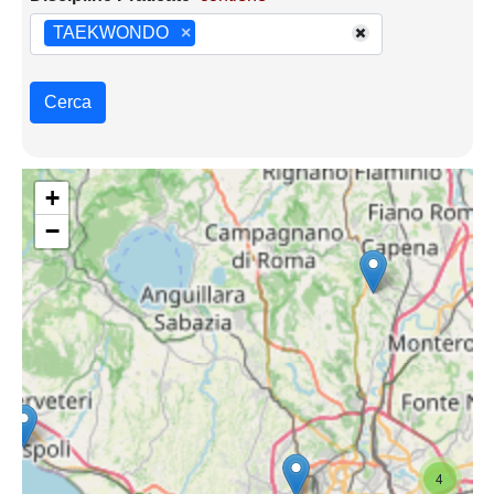
TAEKWONDO
×
Cerca
+
−
4