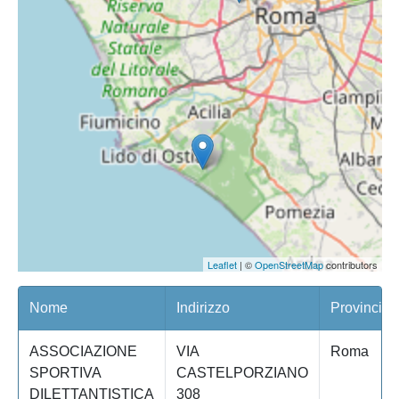
Leaflet
| ©
OpenStreetMap
contributors
Nome
Indirizzo
Provincia
ASSOCIAZIONE
VIA
Roma
SPORTIVA
CASTELPORZIANO
DILETTANTISTICA
308