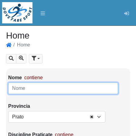
Log
Home
Home
Home
Mostra tutti i risultati
Cerca
Parametri di ricerca
Nome
contiene
Provincia
Prato
Discipline Praticate
contiene