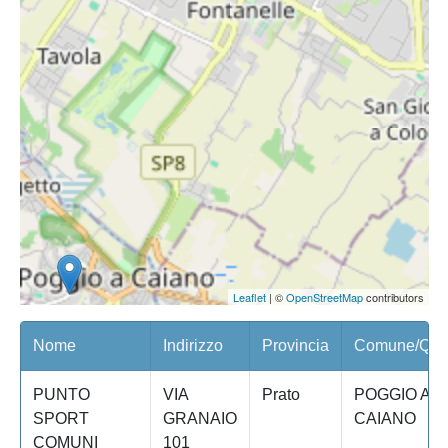
Leaflet
| ©
OpenStreetMap
contributors
Nome
Indirizzo
Provincia
Comune/Quar
PUNTO
VIA
Prato
POGGIO A
SPORT
GRANAIO
CAIANO
COMUNI
101