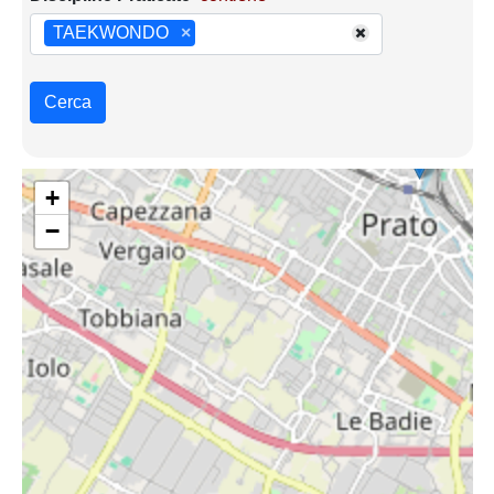
TAEKWONDO
×
Cerca
+
−