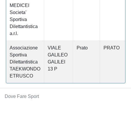
MEDICEI
Societa'
Sportiva
Dilettantistica
a.r.l.
Associazione
VIALE
Prato
PRATO
Sportiva
GALILEO
Dilettantistica
GALILEI
TAEKWONDO
13 P
ETRUSCO
Dove Fare Sport