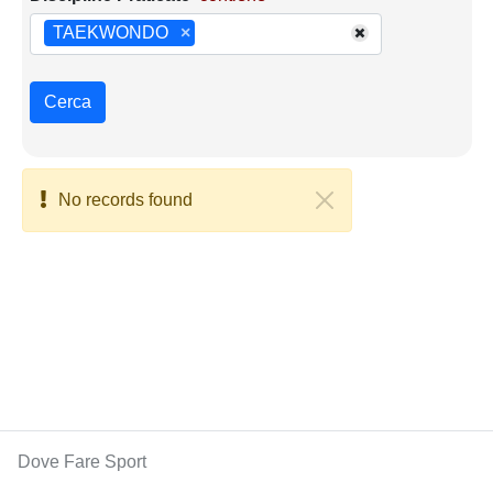
TAEKWONDO
×
Cerca
No records found
Dove Fare Sport