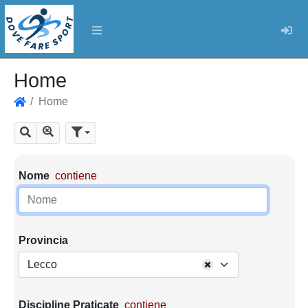
Log
Home
Home
Home
Mostra tutti i risultati
Cerca
Parametri di ricerca
Nome
contiene
Provincia
Lecco
Discipline Praticate
contiene