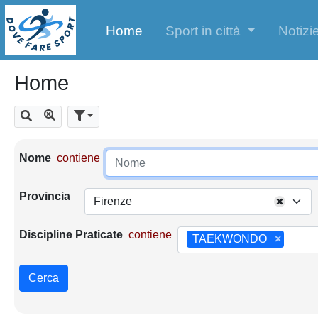
Home
Sport in città
Notizie
Home
Mostra tutti i risultati
Cerca
Parametri di ricerca
Nome
contiene
Provincia
Firenze
Discipline Praticate
contiene
TAEKWONDO
×
Cerca