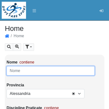
Log
Home
Home
Home
Mostra tutti i risultati
Cerca
Parametri di ricerca
Nome
contiene
Provincia
Alessandria
Discipline Praticate
contiene