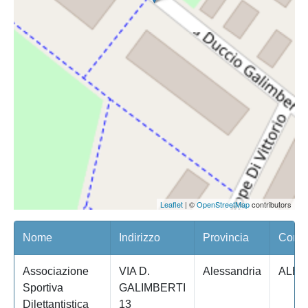
Leaflet
| ©
OpenStreetMap
contributors
Nome
Indirizzo
Provincia
Comun
Associazione
VIA D.
Alessandria
ALES
Sportiva
GALIMBERTI
Dilettantistica
13