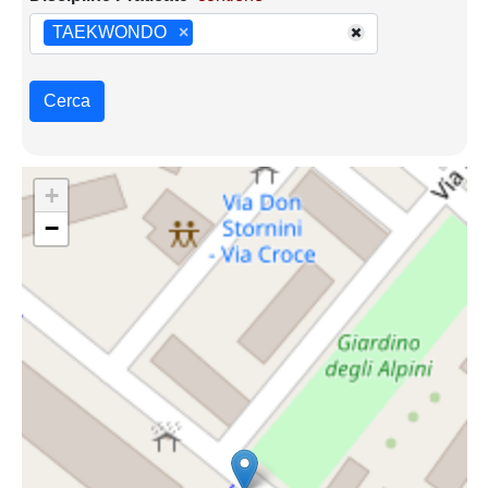
TAEKWONDO
×
Cerca
+
−