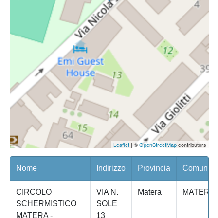
Leaflet
| ©
OpenStreetMap
contributors
Nome
Indirizzo
Provincia
Comune/Q
CIRCOLO
VIA N.
Matera
MATERA
SCHERMISTICO
SOLE
MATERA -
13