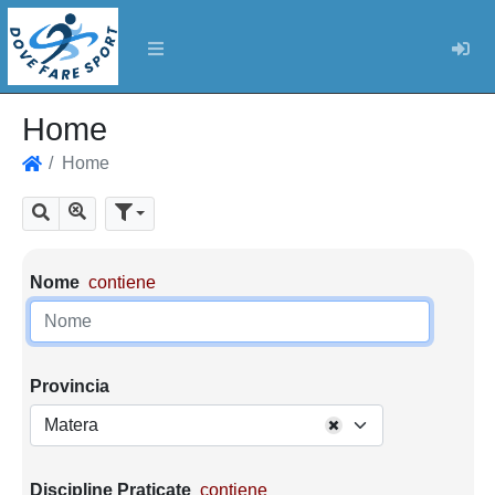
Log
Home
Home
Home
Mostra tutti i risultati
Cerca
Parametri di ricerca
Nome
contiene
Provincia
Matera
Discipline Praticate
contiene