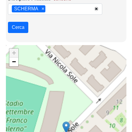
SCHERMA
×
Cerca
+
−