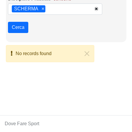
SCHERMA
×
Cerca
No records found
Dove Fare Sport