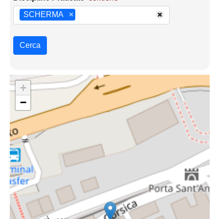
SCHERMA
×
Cerca
+
−