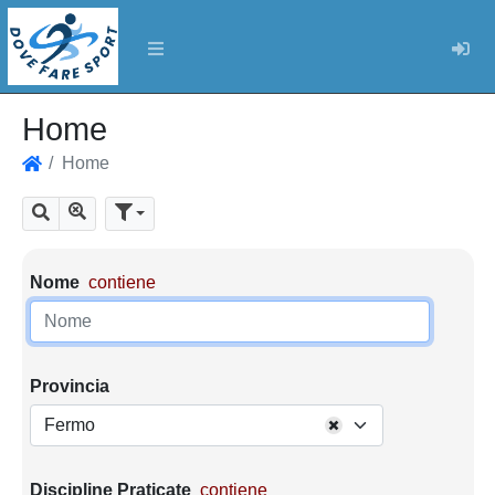
Log
Home
Home
Home
Mostra tutti i risultati
Cerca
Parametri di ricerca
Nome
contiene
Provincia
Fermo
Discipline Praticate
contiene