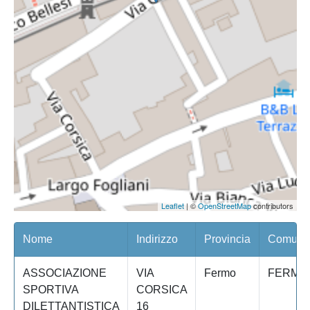
Leaflet
| ©
OpenStreetMap
contributors
Nome
Indirizzo
Provincia
Comune/
ASSOCIAZIONE
VIA
Fermo
FERMO
SPORTIVA
CORSICA
DILETTANTISTICA
16