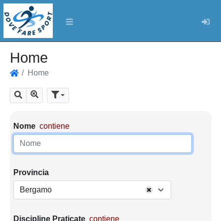
Log
Home
Home
Home
Mostra tutti i risultati
Cerca
Parametri di ricerca
Nome
contiene
Provincia
Bergamo
Discipline Praticate
contiene