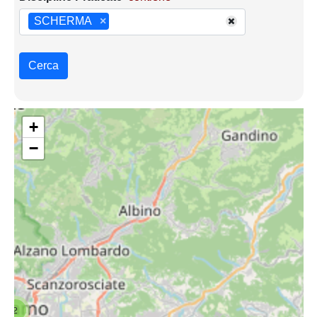
SCHERMA
×
Cerca
+
−
2