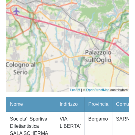
Leaflet
| ©
OpenStreetMap
contributors
Nome
Indirizzo
Provincia
Comune/
Societa' Sportiva
VIA
Bergamo
SARNIC
Dilettantistica
LIBERTA'
SALA SCHERMA