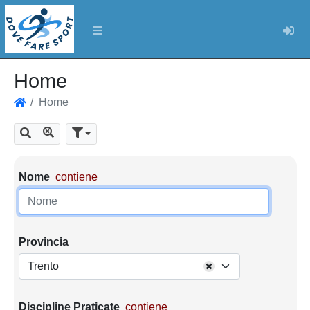
Log
Home
Home
Home
Mostra tutti i risultati
Cerca
Parametri di ricerca
Nome
contiene
Provincia
Trento
Discipline Praticate
contiene