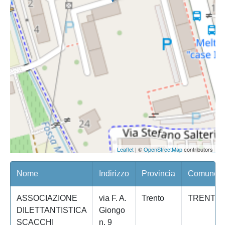
Leaflet
| ©
OpenStreetMap
contributors
Nome
Indirizzo
Provincia
Comune/Qu
ASSOCIAZIONE
via F. A.
Trento
TRENTO
DILETTANTISTICA
Giongo
SCACCHI
n. 9