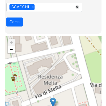
SCACCHI
×
Cerca
+
−