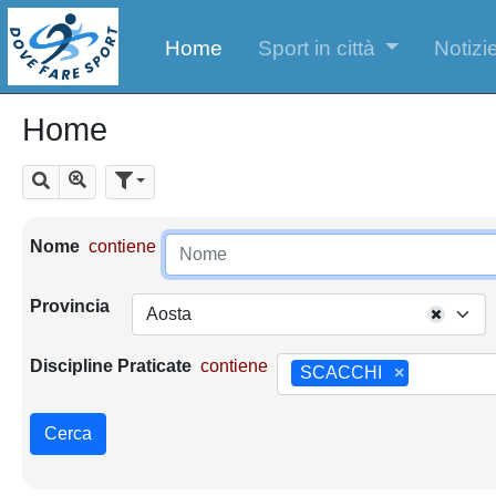
Home
Sport in città
Notizie
Home
Mostra tutti i risultati
Cerca
Parametri di ricerca
Nome
contiene
Provincia
Aosta
Discipline Praticate
contiene
SCACCHI
×
Cerca