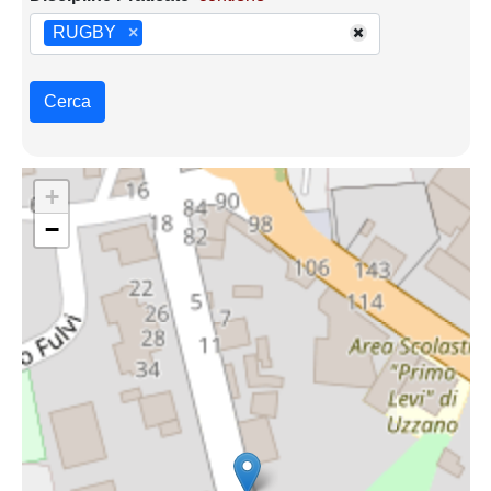
RUGBY
×
Cerca
+
−