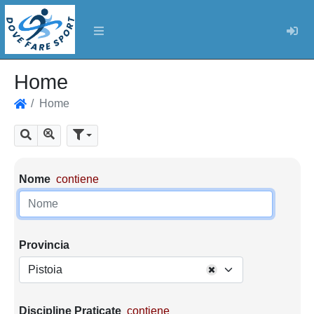
Log
Home
Home
Home
Mostra tutti i risultati
Cerca
Parametri di ricerca
Nome
contiene
Provincia
Pistoia
Discipline Praticate
contiene