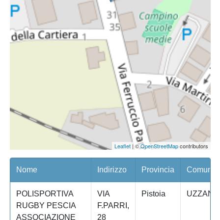
Leaflet
| ©
OpenStreetMap
contributors
Nome
Indirizzo
Provincia
Comune/Q
POLISPORTIVA
VIA
Pistoia
UZZANO
RUGBY PESCIA
F.PARRI,
ASSOCIAZIONE
28