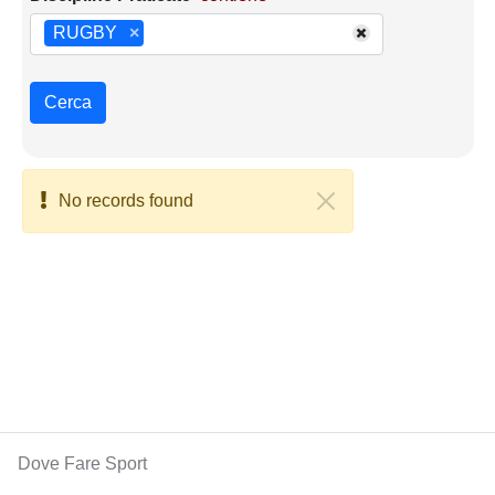
RUGBY
×
Cerca
No records found
Dove Fare Sport