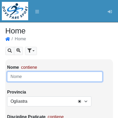
Log
Home
Home
Home
Mostra tutti i risultati
Cerca
Parametri di ricerca
Nome
contiene
Provincia
Ogliastra
Discipline Praticate
contiene