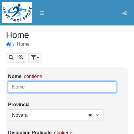
Log
Home
Home
Home
Mostra tutti i risultati
Cerca
Parametri di ricerca
Nome
contiene
Provincia
Novara
Discipline Praticate
contiene