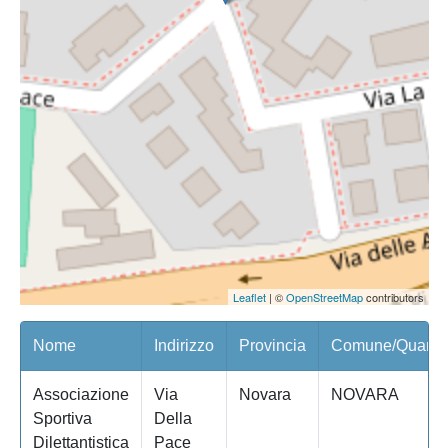
Leaflet
| ©
OpenStreetMap
contributors
Nome
Indirizzo
Provincia
Comune/Quartie
Associazione
Via
Novara
NOVARA
Sportiva
Della
Dilettantistica
Pace