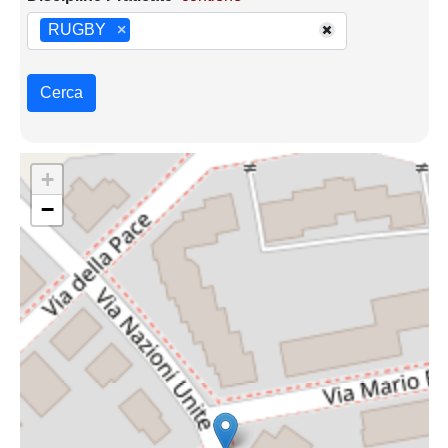
RUGBY
×
Cerca
+
−