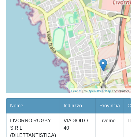
Leaflet
| ©
OpenStreetMap
contributors
Nome
Indirizzo
Provincia
Com
LIVORNO RUGBY
VIA GOITO
Livorno
LIV
S.R.L.
40
(DILETTANTISTICA)