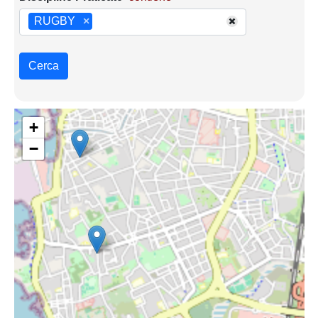
RUGBY
×
Cerca
+
−