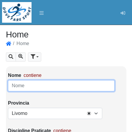
Log
Home
Home
Home
Mostra tutti i risultati
Cerca
Parametri di ricerca
Nome
contiene
Provincia
Livorno
Discipline Praticate
contiene