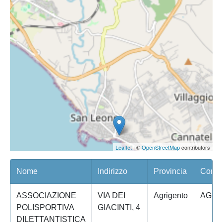
Leaflet
| ©
OpenStreetMap
contributors
Nome
Indirizzo
Provincia
Comun
ASSOCIAZIONE
VIA DEI
Agrigento
AGRI
POLISPORTIVA
GIACINTI, 4
DILETTANTISTICA