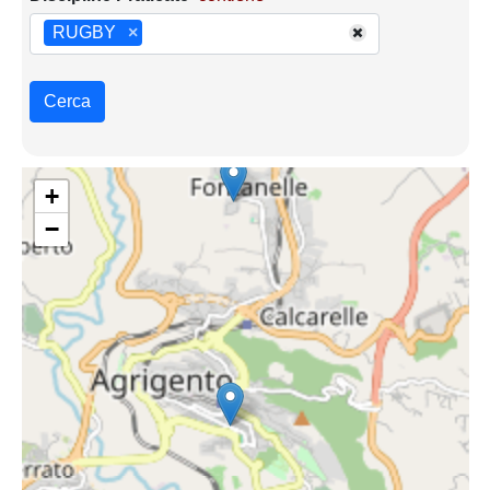
RUGBY
×
Cerca
+
−