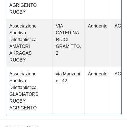
AGRIGENTO
RUGBY
Associazione
VIA
Agrigento
AGRI
Sportiva
CATERINA
Dilettantistica
RICCI
AMATORI
GRAMITTO,
AKRAGAS
2
RUGBY
Associazione
via Manzoni
Agrigento
AGRI
Sportiva
n 142
Dilettantistica
GLADIATORS
RUGBY
AGRIGENTO