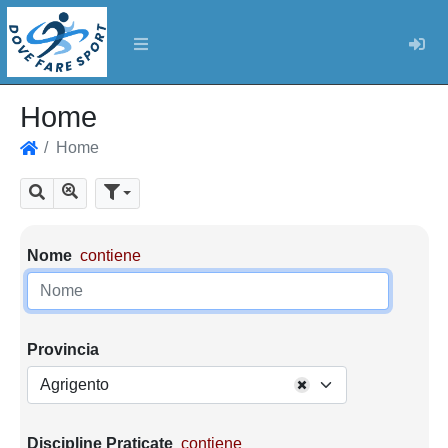
Log
Home
Home
Home
Mostra tutti i risultati
Cerca
Parametri di ricerca
Nome
contiene
Provincia
Agrigento
Discipline Praticate
contiene