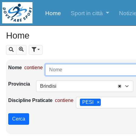
Home
Sport in città
Notizie
Home
Mostra tutti i risultati
Cerca
Parametri di ricerca
Nome
contiene
Provincia
Brindisi
Discipline Praticate
contiene
PESI
×
Cerca