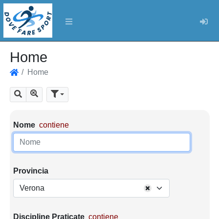
Log
Home
Home
Home
Mostra tutti i risultati
Cerca
Parametri di ricerca
Nome
contiene
Provincia
Verona
Discipline Praticate
contiene