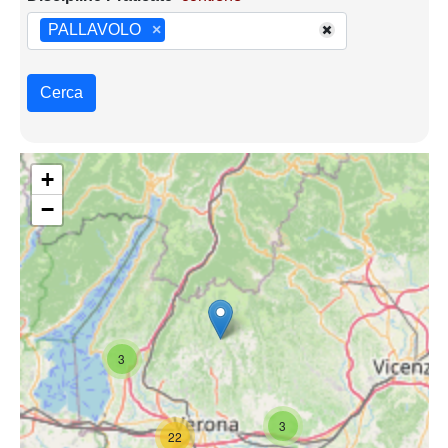
PALLAVOLO
×
Cerca
+
−
3
3
22