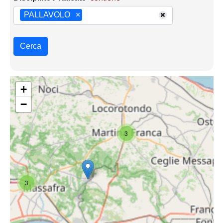
PALLAVOLO
×
Cerca
+
−
3
3