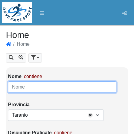
Log
Home
Home
Home
Mostra tutti i risultati
Cerca
Parametri di ricerca
Nome
contiene
Provincia
Taranto
Discipline Praticate
contiene