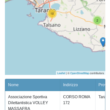
10
2
Leaflet
| ©
OpenStreetMap
contributors
Nome
Indirizzo
Provin
Associazione Sportiva
CORSO ROMA
Tarant
Dilettantistica VOLLEY
172
MASSAFRA