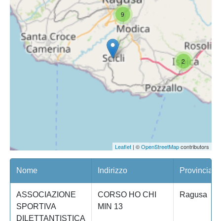
9
2
Leaflet
| ©
OpenStreetMap
contributors
Nome
Indirizzo
Provincia
ASSOCIAZIONE
CORSO HO CHI
Ragusa
SPORTIVA
MIN 13
DILETTANTISTICA