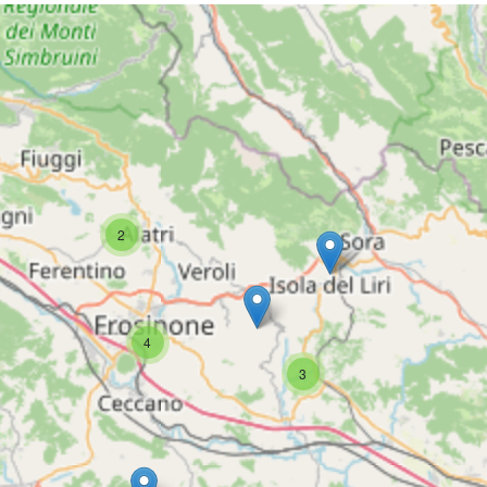
2
4
3