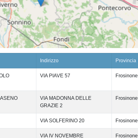
Indirizzo
Provincia
VOLO
VIA PIAVE 57
Frosinone
 AMASENO
VIA MADONNA DELLE
Frosinone
GRAZIE 2
VIA SOLFERINO 20
Frosinone
VIA IV NOVEMBRE
Frosinone