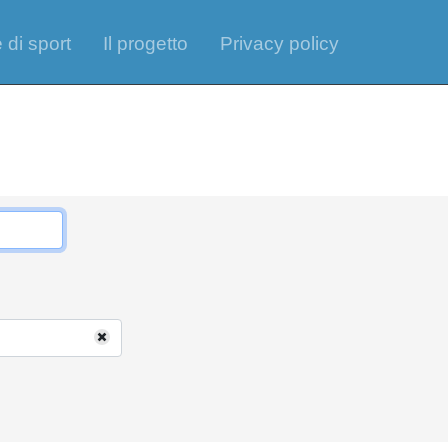
 di sport
Il progetto
Privacy policy