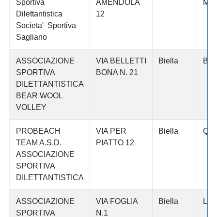
Sportiva
AMENDOLA
MI
Dilettantistica
12
Societa' Sportiva
Sagliano
ASSOCIAZIONE
VIA BELLETTI
Biella
BIE
SPORTIVA
BONA N. 21
DILETTANTISTICA
BEAR WOOL
VOLLEY
PROBEACH
VIA PER
Biella
QU
TEAM A.S.D.
PIATTO 12
ASSOCIAZIONE
SPORTIVA
DILETTANTISTICA
ASSOCIAZIONE
VIA FOGLIA
Biella
LE
SPORTIVA
N.1