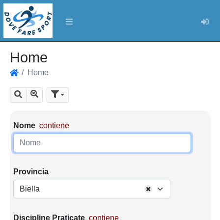
Log
Home
Home
Home
Mostra tutti i risultati
Cerca
Parametri di ricerca
Nome
contiene
Provincia
Biella
Discipline Praticate
contiene