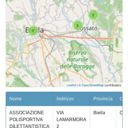
2
3
7
Leaflet
| ©
OpenStreetMap
contributors
Nome
Indirizzo
Provincia
Com
ASSOCIAZIONE
VIA
Biella
CO
POLISPORTIVA
LAMARMORA
DILETTANTISTICA
2