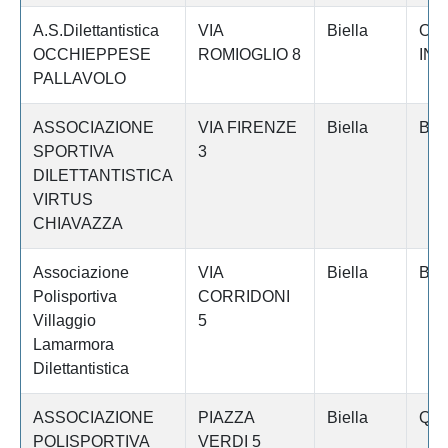
A.S.Dilettantistica
VIA
Biella
OC
OCCHIEPPESE
ROMIOGLIO 8
INF
PALLAVOLO
ASSOCIAZIONE
VIA FIRENZE
Biella
BIE
SPORTIVA
3
DILETTANTISTICA
VIRTUS
CHIAVAZZA
Associazione
VIA
Biella
BIE
Polisportiva
CORRIDONI
Villaggio
5
Lamarmora
Dilettantistica
ASSOCIAZIONE
PIAZZA
Biella
QU
POLISPORTIVA
VERDI 5