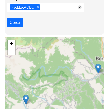
PALLAVOLO
×
Cerca
+
−