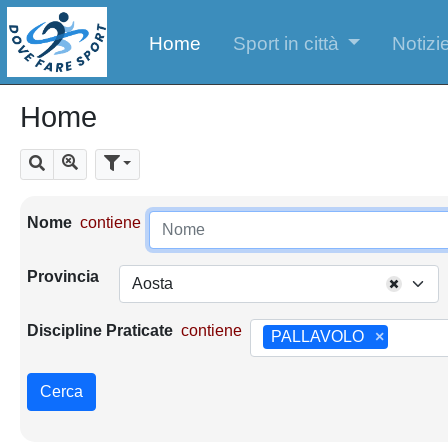
Home
Sport in città
Notizie
Home
Mostra tutti i risultati
Cerca
Parametri di ricerca
Nome
contiene
Provincia
Aosta
Discipline Praticate
contiene
PALLAVOLO
×
Cerca