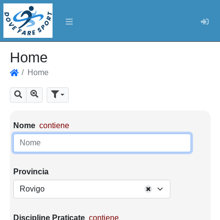
Log
Home
Home
Home
Mostra tutti i risultati
Cerca
Parametri di ricerca
Nome
contiene
Provincia
Rovigo
Discipline Praticate
contiene