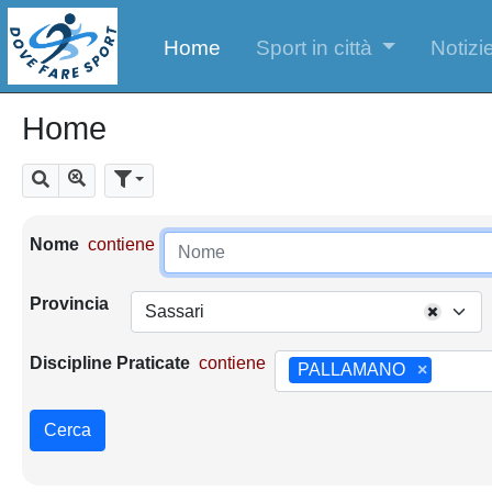
Home
Sport in città
Notizie
Home
Mostra tutti i risultati
Cerca
Parametri di ricerca
Nome
contiene
Provincia
Sassari
Discipline Praticate
contiene
PALLAMANO
×
Cerca