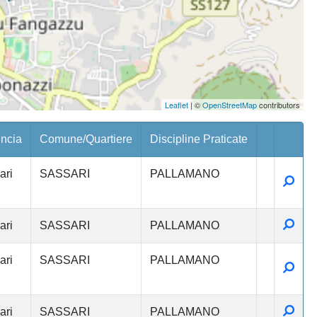
Leaflet
| ©
OpenStreetMap
contributors
incia
Comune/Quartiere
Discipline Praticate
ari
SASSARI
PALLAMANO
Detta
Detta
ari
SASSARI
PALLAMANO
ari
SASSARI
PALLAMANO
Detta
Detta
ari
SASSARI
PALLAMANO