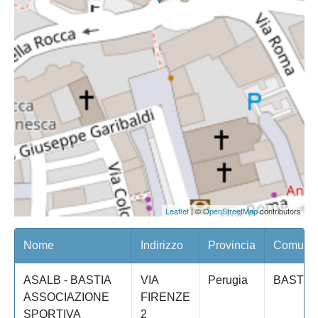
Leaflet
| ©
OpenStreetMap
contributors
Nome
Indirizzo
Provincia
Comune/
ASALB - BASTIA
VIA
Perugia
BASTIA
ASSOCIAZIONE
FIRENZE
SPORTIVA
2