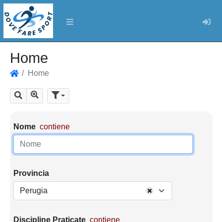
Log
Home
Home
Home
Mostra tutti i risultati
Cerca
Parametri di ricerca
Nome
contiene
Provincia
Perugia
Discipline Praticate
contiene