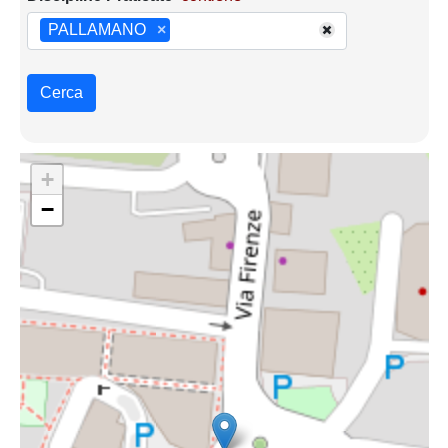
PALLAMANO
×
Cerca
+
−