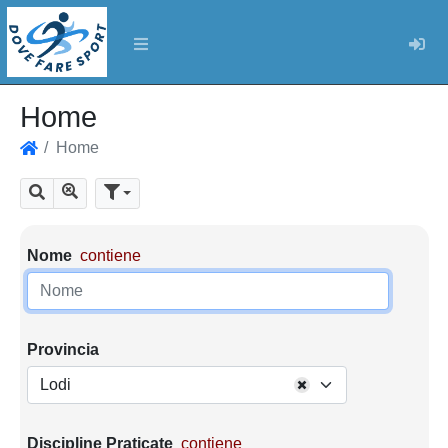
Log
Home
Home
Home
Mostra tutti i risultati
Cerca
Parametri di ricerca
Nome
contiene
Provincia
Lodi
Discipline Praticate
contiene