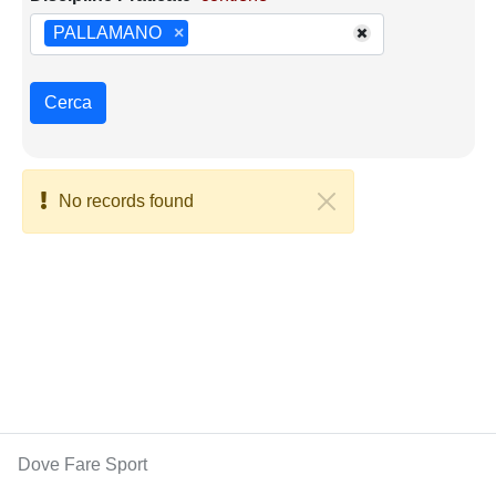
PALLAMANO
×
Cerca
No records found
Dove Fare Sport