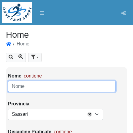
Log
Home
Home
Home
Mostra tutti i risultati
Cerca
Parametri di ricerca
Nome
contiene
Provincia
Sassari
Discipline Praticate
contiene