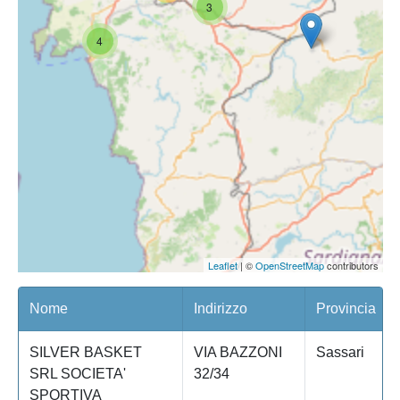
3
4
Leaflet
| ©
OpenStreetMap
contributors
Nome
Indirizzo
Provincia
SILVER BASKET
VIA BAZZONI
Sassari
SRL SOCIETA'
32/34
SPORTIVA