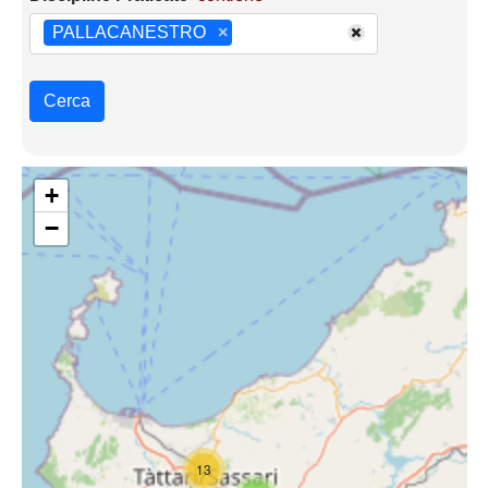
PALLACANESTRO
×
Cerca
+
−
13