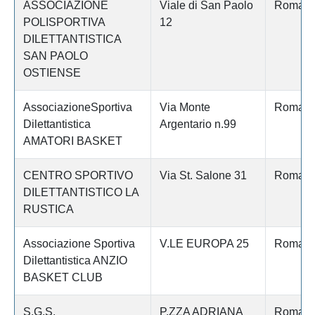
ASSOCIAZIONE
Viale di San Paolo
Roma
POLISPORTIVA
12
DILETTANTISTICA
SAN PAOLO
OSTIENSE
AssociazioneSportiva
Via Monte
Roma
Dilettantistica
Argentario n.99
AMATORI BASKET
CENTRO SPORTIVO
Via St. Salone 31
Roma
DILETTANTISTICO LA
RUSTICA
Associazione Sportiva
V.LE EUROPA 25
Roma
Dilettantistica ANZIO
BASKET CLUB
S.G.S.
P.ZZA ADRIANA
Roma