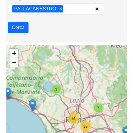
PALLACANESTRO
×
Cerca
+
−
3
7
15
39