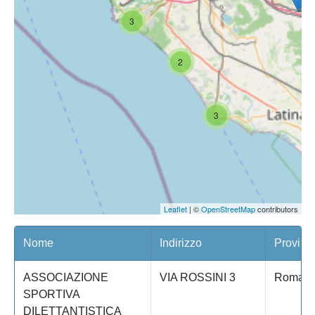
3
2
3
Leaflet
| ©
OpenStreetMap
contributors
Nome
Indirizzo
Provinc
ASSOCIAZIONE
VIA ROSSINI 3
Roma
SPORTIVA
DILETTANTISTICA