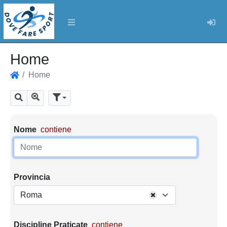
Log
Home
Home
Home
Mostra tutti i risultati
Cerca
Parametri di ricerca
Nome
contiene
Provincia
Roma
Discipline Praticate
contiene