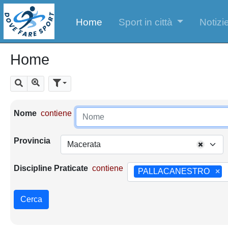
Home
Sport in città
Notizie
Home
Mostra tutti i risultati
Cerca
Parametri di ricerca
Nome
contiene
Provincia
Macerata
Discipline Praticate
contiene
PALLACANESTRO
×
Cerca