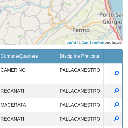
Leaflet
| ©
OpenStreetMap
contributors
Comune/Quartiere
Discipline Praticate
CAMERINO
PALLACANESTRO
Detta
Detta
RECANATI
PALLACANESTRO
Detta
MACERATA
PALLACANESTRO
Detta
RECANATI
PALLACANESTRO