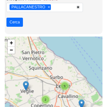
PALLACANESTRO
×
Cerca
+
−
5
2