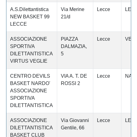
A.S.Dilettantistica
Via Merine
Lecce
LEC
NEW BASKET 99
21/d
LECCE
ASSOCIAZIONE
PIAZZA
Lecce
VEGL
SPORTIVA
DALMAZIA,
DILETTANTISTICA
5
VIRTUS VEGLIE
CENTRO DEVILS
VIA A. T. DE
Lecce
NAR
BASKET NARDO'
ROSSI 2
ASSOCIAZIONE
SPORTIVA
DILETTANTISTICA
ASSOCIAZIONE
Via Giovanni
Lecce
LEC
DILETTANTISTICA
Gentile, 66
BASKET CLUB