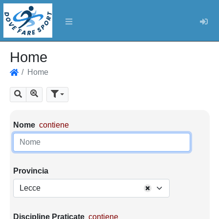
Log
Home
Home
Home
Mostra tutti i risultati
Cerca
Parametri di ricerca
Nome
contiene
Provincia
Lecce
Discipline Praticate
contiene