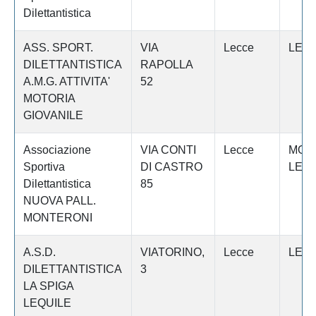
Dilettantistica
ASS. SPORT.
VIA
Lecce
LEC
DILETTANTISTICA
RAPOLLA
A.M.G. ATTIVITA'
52
MOTORIA
GIOVANILE
Associazione
VIA CONTI
Lecce
MONT
Sportiva
DI CASTRO
LEC
Dilettantistica
85
NUOVA PALL.
MONTERONI
A.S.D.
VIATORINO,
Lecce
LEQU
DILETTANTISTICA
3
LA SPIGA
LEQUILE