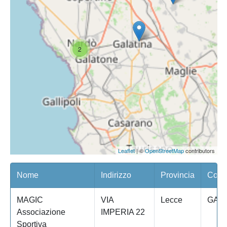
2
Leaflet
| ©
OpenStreetMap
contributors
Nome
Indirizzo
Provincia
Comu
MAGIC
VIA
Lecce
GALA
Associazione
IMPERIA 22
Sportiva