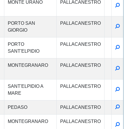
MONTE URANO
PALLACANESTRO
Detta
PORTO SAN
PALLACANESTRO
Detta
GIORGIO
PORTO
PALLACANESTRO
Detta
SANT'ELPIDIO
MONTEGRANARO
PALLACANESTRO
Detta
SANT'ELPIDIO A
PALLACANESTRO
Detta
MARE
Detta
PEDASO
PALLACANESTRO
MONTEGRANARO
PALLACANESTRO
Detta