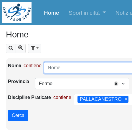
Home
Sport in città
Notizie
Home
Mostra tutti i risultati
Cerca
Parametri di ricerca
Nome
contiene
Provincia
Fermo
Discipline Praticate
contiene
PALLACANESTRO
×
Cerca