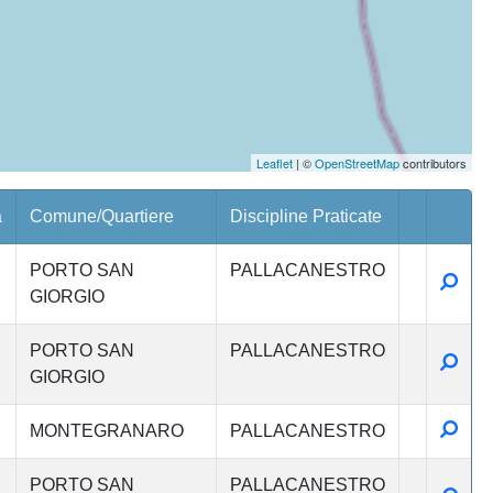
Leaflet
| ©
OpenStreetMap
contributors
a
Comune/Quartiere
Discipline Praticate
PORTO SAN
PALLACANESTRO
Detta
GIORGIO
PORTO SAN
PALLACANESTRO
Detta
GIORGIO
Detta
MONTEGRANARO
PALLACANESTRO
PORTO SAN
PALLACANESTRO