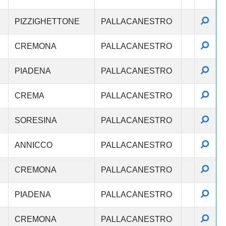
Detta
PIZZIGHETTONE
PALLACANESTRO
Detta
CREMONA
PALLACANESTRO
Detta
PIADENA
PALLACANESTRO
Detta
CREMA
PALLACANESTRO
Detta
SORESINA
PALLACANESTRO
Detta
ANNICCO
PALLACANESTRO
Detta
CREMONA
PALLACANESTRO
Detta
PIADENA
PALLACANESTRO
Detta
CREMONA
PALLACANESTRO