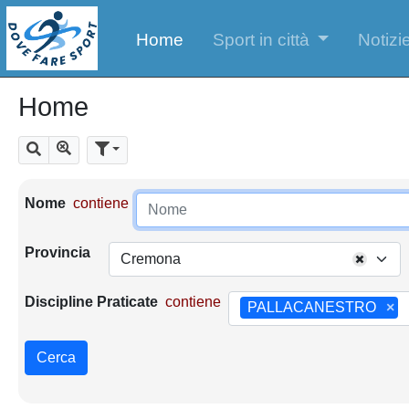
Home
Sport in città
Notizie
Home
Mostra tutti i risultati
Cerca
Parametri di ricerca
Nome
contiene
Provincia
Cremona
Discipline Praticate
contiene
PALLACANESTRO
×
Cerca