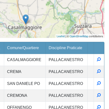
Leaflet
| ©
OpenStreetMap
contributors
a
Comune/Quartiere
Discipline Praticate
Detta
CASALMAGGIORE
PALLACANESTRO
Detta
CREMA
PALLACANESTRO
Detta
SAN DANIELE PO
PALLACANESTRO
Detta
CREMONA
PALLACANESTRO
Detta
OFFANENGO
PALLACANESTRO