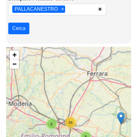
PALLACANESTRO
×
Cerca
+
−
36
5
6