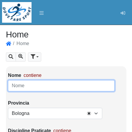
Log
Home
Home
Home
Mostra tutti i risultati
Cerca
Parametri di ricerca
Nome
contiene
Provincia
Bologna
Discipline Praticate
contiene