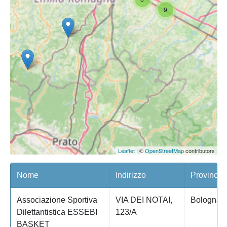
9
Leaflet
| ©
OpenStreetMap
contributors
Nome
Indirizzo
Provincia
Associazione Sportiva
VIA DEI NOTAI,
Bologna
Dilettantistica ESSEBI
123/A
BASKET