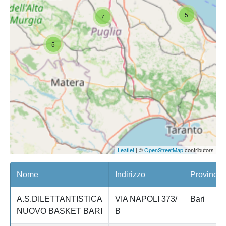
5
7
5
Leaflet
| ©
OpenStreetMap
contributors
Nome
Indirizzo
Provincia
A.S.DILETTANTISTICA
VIA NAPOLI 373/
Bari
NUOVO BASKET BARI
B