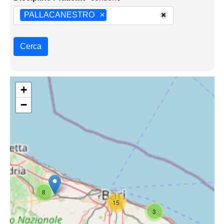
PALLACANESTRO
×
Cerca
+
−
8
15
3