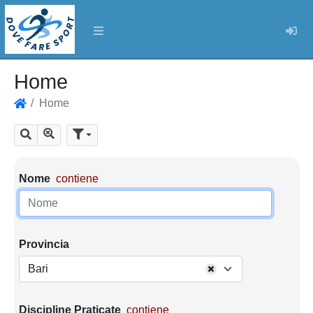
Log
Home
Home
Home
Mostra tutti i risultati
Cerca
Parametri di ricerca
Nome
contiene
Provincia
Bari
Discipline Praticate
contiene