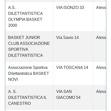
A.S.
VIA ISONZO 33
Alessan
DILETTANTISTICA
OLYMPIA BASKET
2000
BASKET JUNIOR
Via Savio 14
Alessan
CLUB ASSOCIAZIONE
SPORTIVA
DILETTANTISTICA
Associazione Sportiva
VIA TOSCANA 14
Alessan
Dilettantistica BASKET
NOVI
A. S.
VIA SAN
Alessan
DILETTANTISTICA IL
GIACOMO 54
CANESTRO