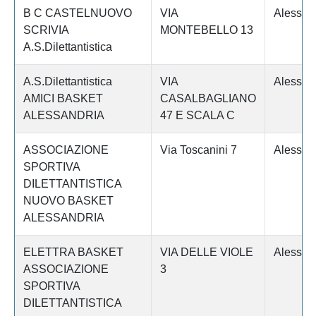
B C CASTELNUOVO
VIA
Alessan
SCRIVIA
MONTEBELLO 13
A.S.Dilettantistica
A.S.Dilettantistica
VIA
Alessan
AMICI BASKET
CASALBAGLIANO
ALESSANDRIA
47 E SCALA C
ASSOCIAZIONE
Via Toscanini 7
Alessan
SPORTIVA
DILETTANTISTICA
NUOVO BASKET
ALESSANDRIA
ELETTRA BASKET
VIA DELLE VIOLE
Alessan
ASSOCIAZIONE
3
SPORTIVA
DILETTANTISTICA