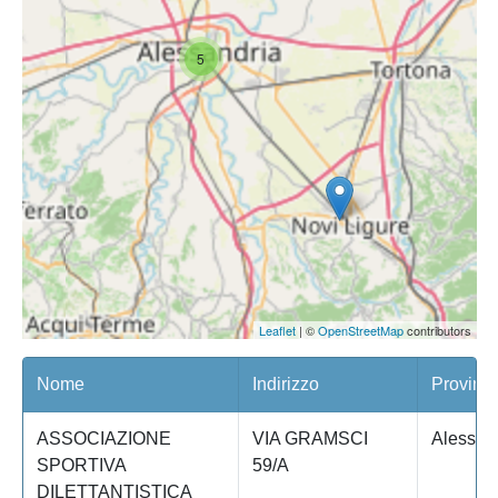
5
Leaflet
| ©
OpenStreetMap
contributors
Nome
Indirizzo
Provinci
ASSOCIAZIONE
VIA GRAMSCI
Alessan
SPORTIVA
59/A
DILETTANTISTICA