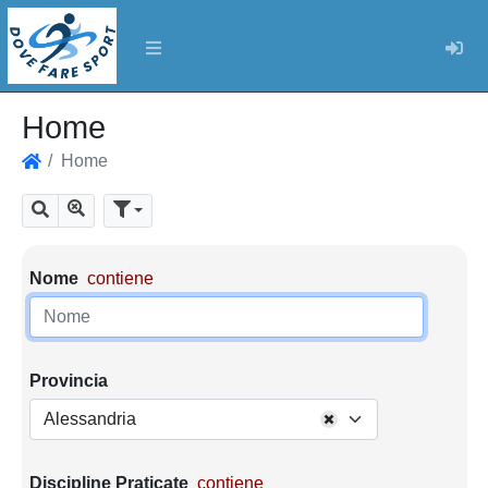
Log
Home
Home
Home
Mostra tutti i risultati
Cerca
Parametri di ricerca
Nome
contiene
Provincia
Alessandria
Discipline Praticate
contiene