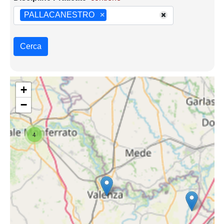
PALLACANESTRO
×
Cerca
+
−
4