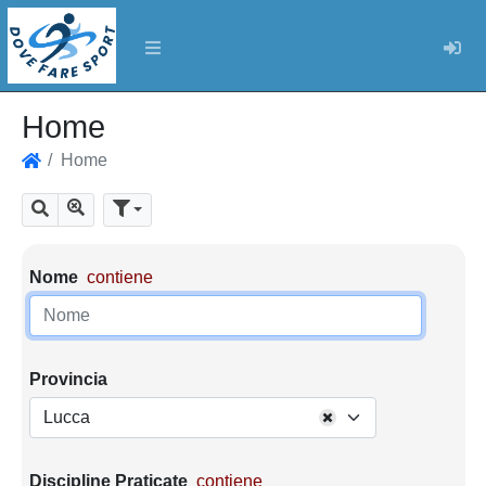
Log
Home
Home
Home
Mostra tutti i risultati
Cerca
Parametri di ricerca
Nome
contiene
Provincia
Lucca
Discipline Praticate
contiene