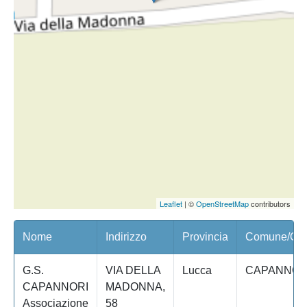
Leaflet
| ©
OpenStreetMap
contributors
Nome
Indirizzo
Provincia
Comune/Quar
G.S.
VIA DELLA
Lucca
CAPANNOR
CAPANNORI
MADONNA,
Associazione
58