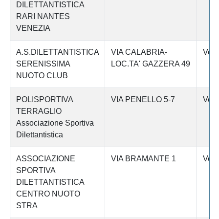
DILETTANTISTICA
RARI NANTES
VENEZIA
A.S.DILETTANTISTICA
VIA CALABRIA-
Vene
SERENISSIMA
LOC.TA' GAZZERA 49
NUOTO CLUB
POLISPORTIVA
VIA PENELLO 5-7
Vene
TERRAGLIO
Associazione Sportiva
Dilettantistica
ASSOCIAZIONE
VIA BRAMANTE 1
Vene
SPORTIVA
DILETTANTISTICA
CENTRO NUOTO
STRA