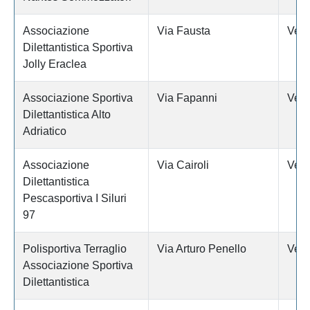
Associazione
Via Fausta
Vene
Dilettantistica Sportiva
Jolly Eraclea
Associazione Sportiva
Via Fapanni
Vene
Dilettantistica Alto
Adriatico
Associazione
Via Cairoli
Vene
Dilettantistica
Pescasportiva I Siluri
97
Polisportiva Terraglio
Via Arturo Penello
Vene
Associazione Sportiva
Dilettantistica