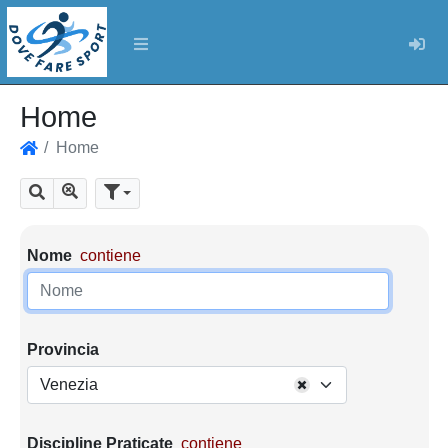
Log
Home
Home
Home
Mostra tutti i risultati
Cerca
Parametri di ricerca
Nome
contiene
Provincia
Venezia
Discipline Praticate
contiene