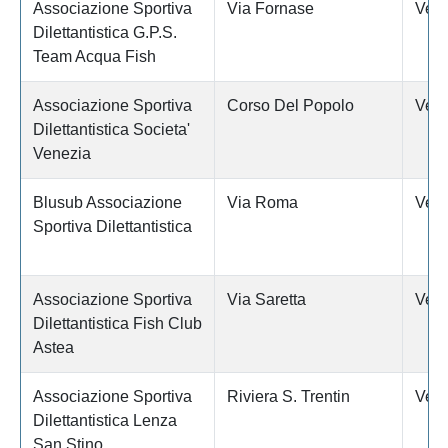
Associazione Sportiva
Via Fornase
Vene
Dilettantistica G.P.S.
Team Acqua Fish
Associazione Sportiva
Corso Del Popolo
Vene
Dilettantistica Societa'
Venezia
Blusub Associazione
Via Roma
Vene
Sportiva Dilettantistica
Associazione Sportiva
Via Saretta
Vene
Dilettantistica Fish Club
Astea
Associazione Sportiva
Riviera S. Trentin
Vene
Dilettantistica Lenza
San Stino