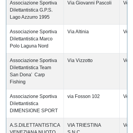
Associazione Sportiva
Via Giovanni Pascoli
Vene
Dilettantistica G.P.S.
Lago Azzurro 1995
Associazione Sportiva
Via Altinia
Vene
Dilettantistica Marco
Polo Laguna Nord
Associazione Sportiva
Via Vizzotto
Vene
Dilettantistica Team
San Dona' Carp
Fishing
Associazione Sportiva
via Fosson 102
Vene
Dilettantistica
DIMENSIONE SPORT
A.S.DILETTANTISTICA
VIA TRIESTINA
Vene
VENEZIANA NUOTO
S.N.C.