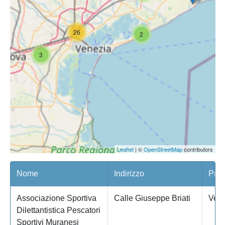
26
2
3
Leaflet
| ©
OpenStreetMap
contributors
Nome
Indirizzo
Prov
Associazione Sportiva
Calle Giuseppe Briati
Vene
Dilettantistica Pescatori
Sportivi Muranesi