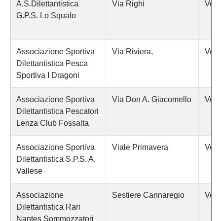
A.S.Dilettantistica
Via Righi
Vene
G.P.S. Lo Squalo
Associazione Sportiva
Via Riviera,
Vene
Dilettantistica Pesca
Sportiva I Dragoni
Associazione Sportiva
Via Don A. Giacomello
Vene
Dilettantistica Pescatori
Lenza Club Fossalta
Associazione Sportiva
Viale Primavera
Vene
Dilettantistica S.P.S. A.
Vallese
Associazione
Sestiere Cannaregio
Vene
Dilettantistica Rari
Nantes Sommozzatori