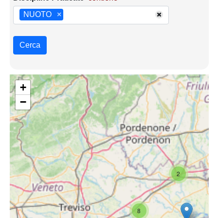
NUOTO
×
Cerca
+
−
2
8