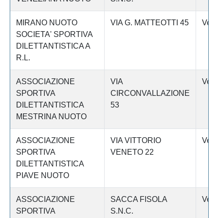
MIRANO NUOTO
VIA G. MATTEOTTI 45
Vene
SOCIETA' SPORTIVA
DILETTANTISTICA A
R.L.
ASSOCIAZIONE
VIA
Vene
SPORTIVA
CIRCONVALLAZIONE
DILETTANTISTICA
53
MESTRINA NUOTO
ASSOCIAZIONE
VIA VITTORIO
Vene
SPORTIVA
VENETO 22
DILETTANTISTICA
PIAVE NUOTO
ASSOCIAZIONE
SACCA FISOLA
Vene
SPORTIVA
S.N.C.