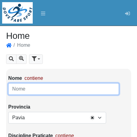
Log
Home
Home
Home
Mostra tutti i risultati
Cerca
Parametri di ricerca
Nome
contiene
Provincia
Pavia
Discipline Praticate
contiene