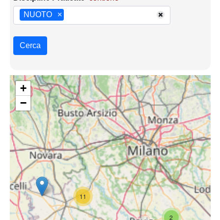
NUOTO
×
Cerca
+
−
11
2