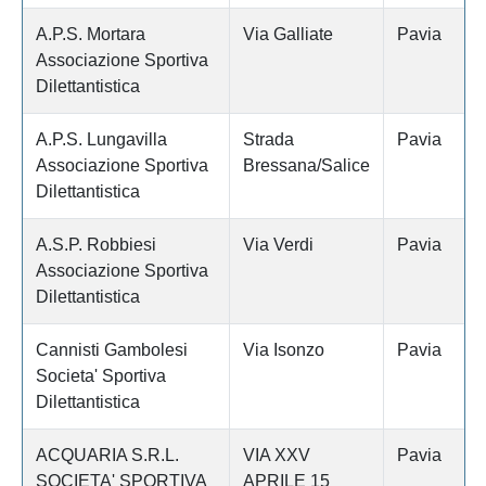
A.P.S. Mortara
Via Galliate
Pavia
Associazione Sportiva
Dilettantistica
A.P.S. Lungavilla
Strada
Pavia
Associazione Sportiva
Bressana/Salice
Dilettantistica
A.S.P. Robbiesi
Via Verdi
Pavia
Associazione Sportiva
Dilettantistica
Cannisti Gambolesi
Via Isonzo
Pavia
Societa' Sportiva
Dilettantistica
ACQUARIA S.R.L.
VIA XXV
Pavia
SOCIETA' SPORTIVA
APRILE 15