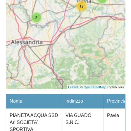
19
3
Leaflet
| ©
OpenStreetMap
contributors
Nome
Indirizzo
Provincia
PIANETA ACQUA SSD
VIA GUADO
Pavia
Arl SOCIETA'
S.N.C.
SPORTIVA