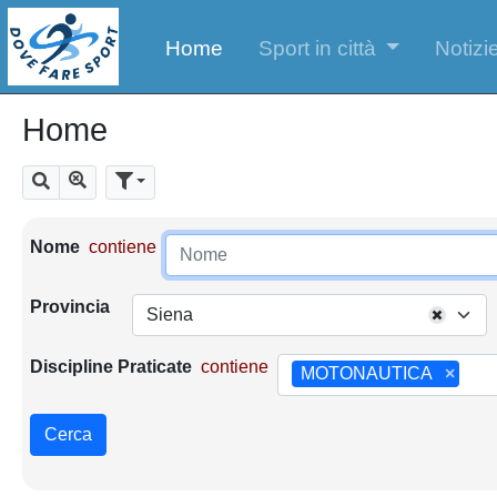
Home
Sport in città
Notizie
Home
Mostra tutti i risultati
Cerca
Parametri di ricerca
Nome
contiene
Provincia
Siena
Discipline Praticate
contiene
MOTONAUTICA
×
Cerca