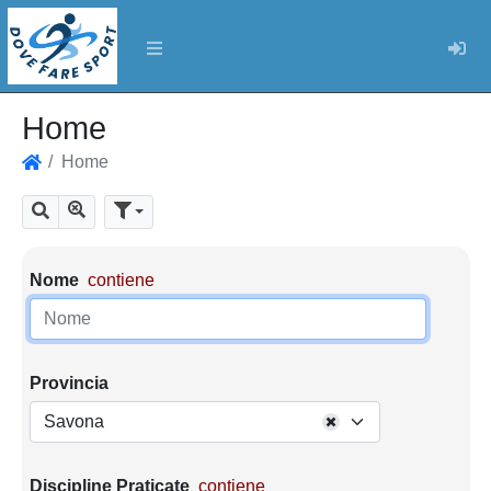
Log
Home
Home
Home
Mostra tutti i risultati
Cerca
Parametri di ricerca
Nome
contiene
Provincia
Savona
Discipline Praticate
contiene