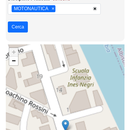
MOTONAUTICA
×
Cerca
+
−