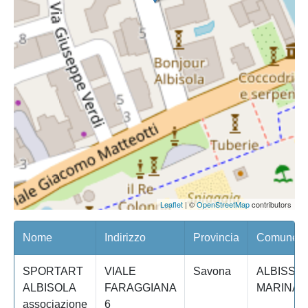
Leaflet
| ©
OpenStreetMap
contributors
Nome
Indirizzo
Provincia
Comune/Qu
SPORTART
VIALE
Savona
ALBISSO
ALBISOLA
FARAGGIANA
MARINA
associazione
6