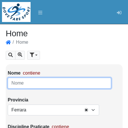
Log
Home
Home
Home
Mostra tutti i risultati
Cerca
Parametri di ricerca
Nome
contiene
Provincia
Ferrara
Discipline Praticate
contiene