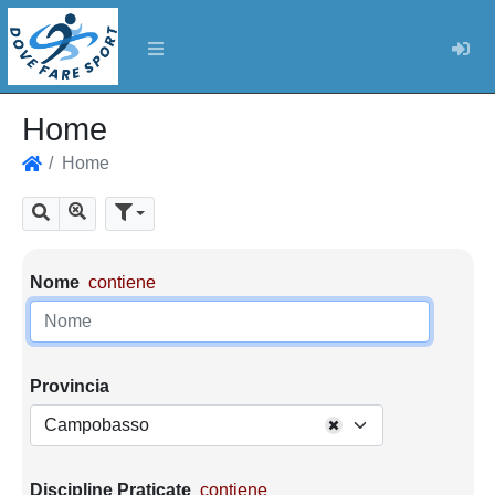
Log
Home
Home
Home
Mostra tutti i risultati
Cerca
Parametri di ricerca
Nome
contiene
Provincia
Campobasso
Discipline Praticate
contiene