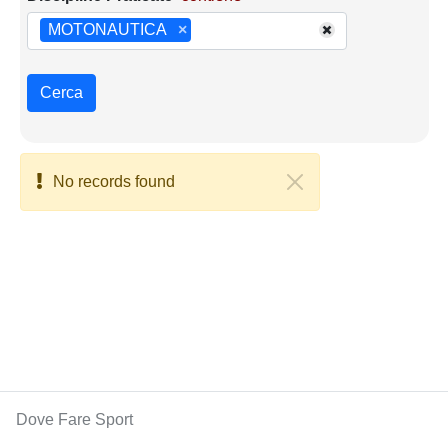
MOTONAUTICA
×
Cerca
No records found
Dove Fare Sport