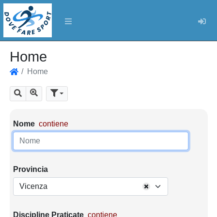
Log
Home
Home
Home
Mostra tutti i risultati
Cerca
Parametri di ricerca
Nome
contiene
Provincia
Vicenza
Discipline Praticate
contiene