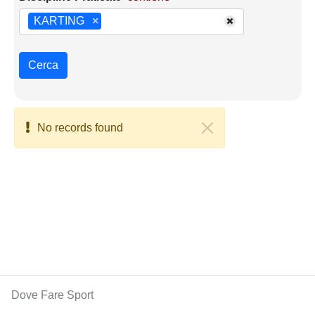
KARTING
×
Cerca
No records found
Dove Fare Sport